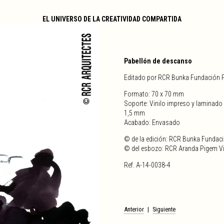
EL UNIVERSO DE LA CREATIVIDAD COMPARTIDA
Pabellón de descanso
Editado por RCR Bunka Fundación 
Formato: 70 x 70 mm
Soporte: Vinilo impreso y laminado s
1,5 mm
Acabado: Envasado
© de la edición: RCR Bunka Fundac
© del esbozo: RCR Aranda Pigem Vil
Ref. A-14-0038-4
Navegación
Anterior
Siguiente
de