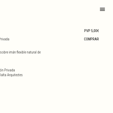
PVP 5,00€
Privada
COMPRAR
obre imán flexible natural de
ión Privada
alta Arquitectes