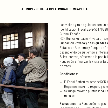
EL UNIVERSO DE LA CREATIVIDAD COMPARTIDA
Las visitas y rutas guiadas son u
Identificación Fiscal ES-G-55170328,
Girona, España.
RCR Bunka Fundació Privada ofrec
Fundación Privada y rutas guiadas a
Estadio de Atletismo y Parque de Pe
dependiendo de su tiempo e interese
Si les interesa, ofrecemos la posibi
Fundación al finalizar la visita al E
bocetos.
Condiciones:
El Espai Barberí es sede de RCR A
Rogamos máximo respeto y silenc
Se ruega máxima puntualidad. La
minutos.
Exclusiones:
La Fundación no gestio