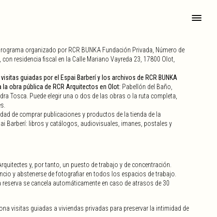
n programa organizado por RCR BUNKA Fundación Privada, Número de
 con residencia fiscal en la Calle Mariano Vayreda 23, 17800 Olot,
e
visitas guiadas por el Espai Barberí y los archivos de RCR BUNKA
 la obra pública de RCR Arquitectos en Olot:
Pabellón del Baño,
dra Tosca. Puede elegir una o dos de las obras o la ruta completa,
s.
lidad de comprar publicaciones y productos de la tienda de la
spai Barberí: libros y catálogos, audiovisuales, imanes, postales y
rquitectes y, por tanto, un puesto de trabajo y de concentración.
io y abstenerse de fotografiar en todos los espacios de trabajo.
 reserva se cancela automáticamente en caso de atrasos de 30
na visitas guiadas a viviendas privadas para preservar la intimidad de