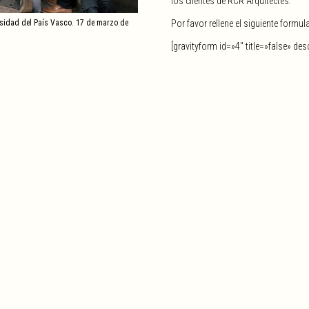
los clientes de RCR Arquitectes.
Por favor rellene el siguiente formul
ersidad del País Vasco. 17 de marzo de
[gravityform id=»4″ title=»false» des