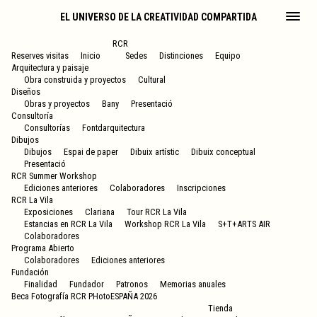
EL UNIVERSO DE LA CREATIVIDAD COMPARTIDA
RCR
Reserves visitas
Inicio
Sedes
Distinciones
Equipo
Arquitectura y paisaje
Obra construida y proyectos
Cultural
Diseños
Obras y proyectos
Bany
Presentació
Consultoría
Consultorías
Fontdarquitectura
Dibujos
Dibujos
Espai de paper
Dibuix artístic
Dibuix conceptual
Presentació
RCR Summer Workshop
Ediciones anteriores
Colaboradores
Inscripciones
RCR La Vila
Exposiciones
Clariana
Tour RCR La Vila
Estancias en RCR La Vila
Workshop RCR La Vila
S+T+ARTS AIR
Colaboradores
Programa Abierto
Colaboradores
Ediciones anteriores
Fundación
Finalidad
Fundador
Patronos
Memorias anuales
Beca Fotografía RCR PHotoESPAÑA 2026
Tienda