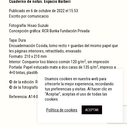
Cuaderno de notas. Espacio Barberí
Publicado en 6 de octubre de 2022 el 15:53.
Escrito por
comunicacio
Fotografía: Hisao Suzuki
Concepción gráfica: RCR Bunka Fundación Privada
Tapa: Dura
Encuadernación Cosida, lomo recto + guardas del mismo papel que
les páginas interiores, retractilado, envasado
Formato: 210 x 210 mm
2
Interior: Conqueror liso blanco común 120 g/m
, sin impresión
2
Portada: Papel estucado mate a dos caras de 135 g/m
, impreso a
4+0 tintas, plastificado mate 1/c
Usamos cookies en nuestra web para
© de la edición: RCR Bunka Fundación Privada
ofrecerte la mejor experiencia, recordando
© de la fotografía: Hisao Suzuki
tus preferencias y visitas. Al hacer clic en
"Aceptar", aceptas el uso de todas las
Referencia: A14-0039-1
cookies.
Política de cookies
ACEPTAR
© 2026 RCR Arquitectes