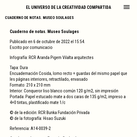
EL UNIVERSO DE LA CREATIVIDAD COMPARTIDA
CUADERNO DE NOTAS. MUSEO SOULAGES
Cuaderno de notas. Museo Soulages
Publicado en 6 de octubre de 2022 el 15:54.
Escrito por
comunicacio
Infografía: RCR Aranda Pigem Vilalta arquitectes
Tapa: Dura
Encuadernación Cosida, lomo recto + guardas del mismo papel que
les páginas interiores, retractilado, envasado
Formato: 210 x 210 mm
Interior: Conqueror liso blanco común 120 g/m2, sin impresión
Portada: Papel estucado mate a dos caras de 135 g/m2, impreso a
4+0 tintas, plastificado mate 1/c
© de la edición: RCR Bunka Fundación Privada
© de la fotografía: Hisao Suzuki
Referencia:
A14-0039-2