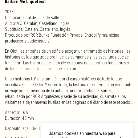
Barberí Me Liquefecit
2013
Un documental de Júlia de Balle
Audio: V.O. Catalán, Castellano, Inglés
Subtítulos: Catalán, Castellano, Inglés
Producido por RCR Bunka Fundación Privada, Entropi fylms, aixina
produccions audiovisuals
En Olot, las entrañas de un edificio acogen un entramado de historias: las
historias de los que trabajaron, de las campanas y las esculturas que se
fundieron. Las historias de la excelencia conseguida por los fundidores y
de los destinos de las piezas que hicieron.
Unas historias teñidas también por el curso histórico de todo lo que
sucedía a su alrededor. Y sobre todo, la historia de su evolución constante:
un viaje por la memoria de la antigua fundición artística Barberí,
rehabilitada por RCR Arquitectes y sede de su actividad, que invita a los
visitantes a dejar nuevas huellas en las páginas del diario de este espacio…
Aspecto: 16:9
Duración: 40 min
Depósito legal: Gi-1119-2013
Usamos cookies en nuestra web para