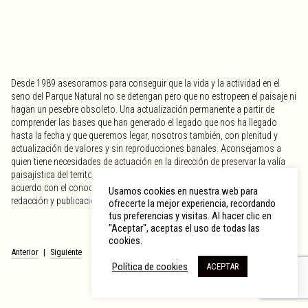
Desde 1989 asesoramos para conseguir que la vida y la actividad en el
seno del Parque Natural no se detengan pero que no estropeen el paisaje ni
hagan un pesebre obsoleto. Una actualización permanente a partir de
comprender las bases que han generado el legado que nos ha llegado
hasta la fecha y que queremos legar, nosotros también, con plenitud y
actualización de valores y sin reproducciones banales. Aconsejamos a
quien tiene necesidades de actuación en la dirección de preservar la valía
paisajística del territorio de acuerdo con los criterios del planeamiento y de
acuerdo con el conocimiento de lo existente, que su estudio llevó a la
Usamos cookies en nuestra web para
redacción y publicación del libro «Las casas silenciosas».
ofrecerte la mejor experiencia, recordando
tus preferencias y visitas. Al hacer clic en
"Aceptar", aceptas el uso de todas las
cookies.
Navegación
Anterior
Siguiente
de
Política de cookies
ACEPTAR
entradas
© 2026 RCR Arquitectes