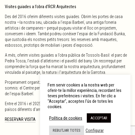
Visites guiades a l’obra d’RCR Arquitectes
Des del 2016 oferim diferents visites guiades. Obrim les portes de casa
nostra —la nostra seu, ubicada a l’espai Barberí, una antiga foneria
artística i de campanes— perquè pugueu visitar el lloc on projectem,
conversem i ideem. També podreu conèixer l’espai de la Fundació Bunka,
que custodia els nostres petits tresors: les reserves amb maquetes,
esbossos, prototips de mobiliari i peces d’exposició.
A més, oferim visites guiades a l’obra pública de Tossols-Basil: el parc de
Pedra Tosca, l’estadi d’atletisme i el pavelló del bany. Un recorregut per
comprendre la força que ha marcat la nostra arquitectura, profundament
vinculada al paisatge, la natura i l’arquitectura de la Garrotxa.
Properament organitzarem visites a RCR la Vila, la nostra geografia de
Fem servir cookies a la nostra web per
somnis: el Centre per a l’experiència de l’espai, situat a 20 minuts en cotxe
oferir-te la millor experiència, recordant les
de l’espai Barberí.
teves preferències i visites. En fer clic a
"Acceptar", acceptes l'ús de totes les
Entre el 2016 i el 2025 ja ens heu visitat 5.360 persones procedents de 36
cookies.
països diferents d’arreu del món. Moltes gràcies!
Política de cookies
ACCEPTAR
RESERVAR VISITA
Configurar
REBUTJAR TOTES