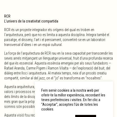
RCR
L’univers de la creativitat compartida
RCR és un projecte integrador els orígens del qual es troben en
l’arquitectura, però que no es limita a aquesta disciplina. Integra també el
paisatge, el disseny, l’art i el pensament, convertint-se en un laboratori
transversal d’idees i en un espai cultural.
La força de l’arquitectura de RCR rau en la seva capacitat per transcendir les
seves arrels mitjançant un llenguatge universal, fruit d’una profunda recerca
del que és essencial. Aquesta essència emergeix per als seus fundadors —
Rafael Aranda, Carme Pigem i Ramon Vilalta — de l’exploració del buit, del
diàleg entre lloc i arquitectura. Al mateix temps, neix d’un procés creatiu
compartit, similar al del jazz, on el “jo” es transforma en “nosaltres”.
Aquesta arquitectura, nascuda de la creativitat compartida, al·ludeix a
Fem servir cookies a la nostra web per
valors i processos relacionals en tots els sentits. S’expandeix més enllà
oferir-te la millor experiència, recordant les
dels límits de la disciplina amb una visió holística que abasta quelcom
teves preferències i visites. En fer clic a
més gran que la pròpia arquitectura: la vida. En ella, RCR assaja que els
"Acceptar", acceptes l'ús de totes les
somnis són possibles.
cookies.
Aquesta visió fou reconeguda amb el Premi Pritzker 2017, considerat el