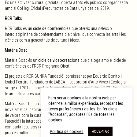
És una activitat cultural gratuïta i oberta a tots els públics coorganitzada
amb el Col·legi Oficial d’Arquitectes de Catalunya des del 2019.
RCR Talks
RCR Talks és un
cicle de conferències
que ofereix una selecció
interdisciplinària de conferenciants d’alt nivell que connecta les arts i les
ciències com a generatrius de cultura i idees.
Matèria Bosc
Matèria Bosc és un
cicle de videocreacions
que dialoga amb el cicle de
conferències de l’RCR Programa Obert.
El projecte d’RCR BUNKA Fundació, comissariat per Eduardo Bonito i
Isabel Ferreira, fundadors de LABEA – Laboratori d’Arts Vives i Ecologia,
sorgeix el 2019 inspirat en la vinculació íntima que l’obra d’RCR Arquitectes
té amb els arbres com a matèria primera de construcció d’espais de vida.
Fem servir cookies a la nostra web per
oferir-te la millor experiència, recordant les
Matèria Bosc fa una aportació sensible a la construcció en curs d’una
teves preferències i visites. En fer clic a
nova estètica inspirada en els arbres. Una estètica que es configura a partir
"Acceptar", acceptes l'ús de totes les
de valors com la cura, la protecció, la fertilitat, la simplicitat, la vitalitat,
cookies.
l’atenció i la interdependència. Amb els arbres aprenem l’eficàcia de
compartir recursos i establir sinergies. Amb els arbres comprenem que
Política de cookies
ACCEPTAR
prou és millor.