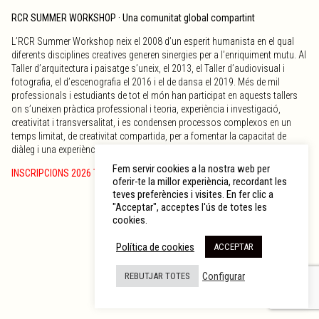
RCR SUMMER WORKSHOP · Una comunitat global compartint
L’RCR Summer Workshop neix el 2008 d’un esperit humanista en el qual
diferents disciplines creatives generen sinergies per a l’enriquiment mutu. Al
Taller d’arquitectura i paisatge s’uneix, el 2013, el Taller d’audiovisual i
fotografia, el d’escenografia el 2016 i el de dansa el 2019. Més de mil
professionals i estudiants de tot el món han participat en aquests tallers
on s’uneixen pràctica professional i teoria, experiència i investigació,
creativitat i transversalitat, i es condensen processos complexos en un
temps limitat, de creativitat compartida, per a fomentar la capacitat de
diàleg i una experiència derivada de l’observació i la participació.
Fem servir cookies a la nostra web per
INSCRIPCIONS 2026 TANCADES
oferir-te la millor experiència, recordant les
teves preferències i visites. En fer clic a
"Acceptar", acceptes l'ús de totes les
cookies.
Política de cookies
ACCEPTAR
Configurar
REBUTJAR TOTES
© 2026 RCR Arquitectes