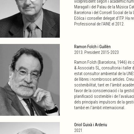
vicepresident segon i acadèmic nume
Maragall i del Palau de la Música Ca
Barcelona i del Consell Social de la
Eòlica i conseller delegat d’ITP. Ha re
Professional de l’AINE el 2012.
Ramon Folch i Guillèn
2013. President 2015-2023
Ramon Folch (Barcelona, 1946) és d
& Associats SL, consultoria i taller 
estat consultor ambiental de la UNES
de llibres i nombrosos articles. Cre
sostenibilitat, tant en l’àmbit acad
favor de la conscienciació i la gesti
planificació sostenible i de l’avalua
dels principals impulsors de la gesti
també en l’àmbit internacional.
Oriol Guixà i Arderiu
2021