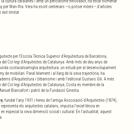
i la cultura catalanes i amb un periodisme innovador, ha estat nomenat
ny per Wan-Ifra. Vera ha escrit centenars —o potser milers— d’articles
èxit limitat
itecte per l’Escola Tècnica Superior d’Arquitectura de Barcelona,
à del Col·legi d’Arquitectes de Catalunya. Amb més de deu anys de
 funda costacalsamiglia arquitectura, un estudi per al desenvolupament
eny de mobiliari.
Paral·lelament i al llarg de la seva trajectòria, ha
erns d’Arquitectura i Urbanisme i amb l’editorial Gustavo Gili. A més
n del Col·legi d’Arquitectes de Catalunya, Costa és membre de la
anuel Blancafort i patró de la Fundació Ginesta.
ya
, fundat l’any 1931 i hereu de l’antiga Associació d’Arquitectes (1874),
representa els arquitectes catalans, impulsa l’excel·lència en
, en especial la seva dimensió social i cultural. En l’actualitat, aquest
a.