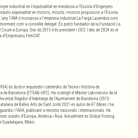
nyer industrial en l’especialitat en mecànica a l’Escola d’Enginyers
onàutic especialitat en motors, míssils i motors propulsors a l’Escola
 L’any 1984 s’incorpora a l’empresa industrial La Farga Lacambra com
steriorment com a conseller delegat. És patró fundador de la Fundació La
 Coure a Europa. Des de 2015 n’és president i CEO. I des de 2024 és el
da d’Empresaris FemCAT.
4) és doctor arquitecte i catedràtic de Teoria i Història de
tura de Barcelona (ETSAB-UPC). Ha codirigit el Màster Laboratorio de la
 ha estat Regidor d’Habitatge de l’Ajuntament de Barcelona (2015-
talana de Belles Arts de Sant Jordi 2021 es autor de 47 llibres i ha
nguardia i l’ARA, publicant a revistes nacionals i internacionals. Ha
erses ciutats d’Europa, Amèrica i Àsia. Actualment es Global Visiting
 Guadalajara, Mèxic.