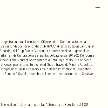
a i gestor cultural, llicenciat en Ciències de la Comunicació per la
a ser fundador i director del Club TR3SC, director audiovisual i digital
màrqueting del Grup Focus. Va ocupar el càrrec de director general de
partament de Cultura de la Generalitat de Catalunya (2012-2015). Com a
eneració Digital» durant 8 temporades a Catalunya Ràdio i 3 a Televisió
 diversos projectes culturals i mediàtics a través de Minoria Absoluta,
s vicepresident de la Fundació Arts in Health International Foundation,
de la Fundació Carulla, i membre del consell internacional de la Creative
.
llicenciat en Dret per la Universitat Autònoma de Barcelona el 1981.