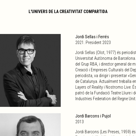
L'UNIVERS DE LA CREATIVITAT COMPARTIDA
Jordi Sellas i Ferrés
2021. President 2023
Jordi Sellas (Olot, 1977) és periodist
Universitat Autònoma de Barcelona. V
del Grup RBA, i director general de 
Creació i Empreses Culturals del De
periodista, va dirigir i presentar «G
de Catalunya. Actualment treballa en
Layers of Reality i Nostromo Live. É
patró de la Fundació Teatre Lliure i 
Industries Federation del Regne Unit
Jordi Barcons i Pujol
2013
Jordi Barcons (Les Preses, 1959) és 