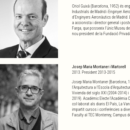
Oriol Guixà (Barcelona, 1952) és engi
Industrials de Madrid i Enginyer Aer
d’Enginyers Aeronàutics de Madrid.
a accionista i director general i po
Farga, que posseeix l’únic Museu del
nou president de la Fundació Priva
Josep Maria Montaner i Martorell
2013. President 2013-2015
Josep Maria Montaner (Barcelona, 195
l’Arquitectura a l’Escola d’Arquitec
Vivienda del siglo XXI (2004-2014) i
2019). Acadèmic Electe l’Acadèmia Ca
col·laborat als diaris El País, La Va
impartit cursos i conferències a div
Faculty al TEC Monterrey, Campus de