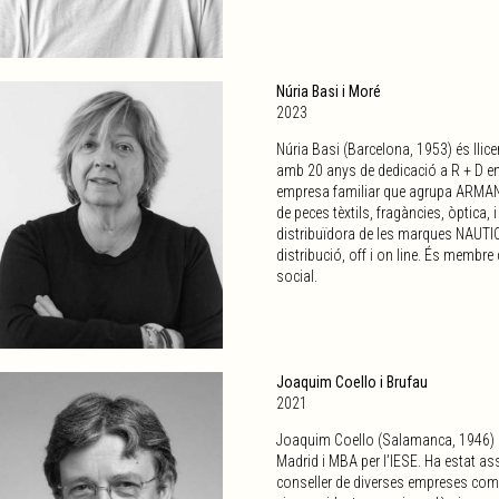
Núria Basi i Moré
2023
Núria Basi (Barcelona, 1953) és llic
amb 20 anys de dedicació a R + D en
empresa familiar que agrupa ARMAND 
de peces tèxtils, fragàncies, òptic
distribuïdora de les marques NAUT
distribució, off i on line. És membr
social.
Joaquim Coello i Brufau
2021
Joaquim Coello (Salamanca, 1946) és
Madrid i MBA per l’IESE. Ha estat as
conseller de diverses empreses com