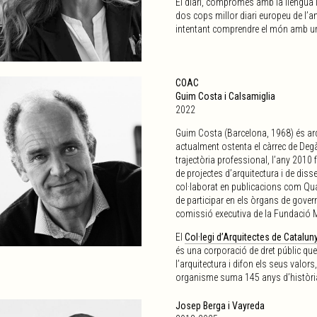
El diari, compromès amb la llengua 
dos cops millor diari europeu de l’a
intentant comprendre el món amb un 
COAC
Guim Costa i Calsamiglia
2022
Guim Costa (Barcelona, 1968) és arqu
actualment ostenta el càrrec de Deg
trajectòria professional, l’any 2010
de projectes d’arquitectura i de diss
col·laborat en publicacions com Quad
de participar en els òrgans de gover
comissió executiva de la Fundació M
El
Col·legi d’Arquitectes de Catalun
és una corporació de dret públic que 
l’arquitectura i difon els seus valors
organisme suma 145 anys d’històri
Josep Berga i Vayreda