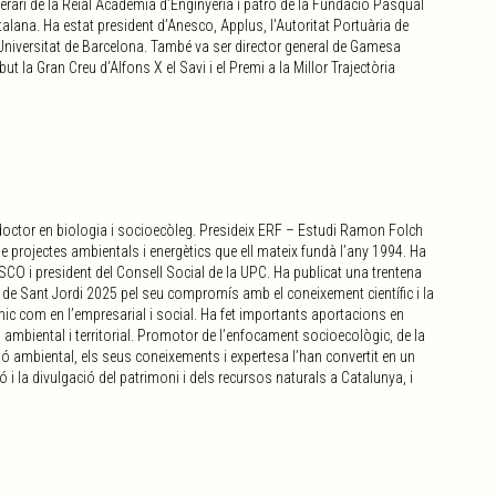
rari de la Reial Acadèmia d’Enginyeria i patró de la Fundació Pasqual
talana. Ha estat president d’Anesco, Applus, l’Autoritat Portuària de
 Universitat de Barcelona. També va ser director general de Gamesa
but la Gran Creu d’Alfons X el Savi i el Premi a la Millor Trajectòria
octor en biologia i socioecòleg. Presideix ERF – Estudi Ramon Folch
de projectes ambientals i energètics que ell mateix fundà l’any 1994. Ha
CO i president del Consell Social de la UPC. Ha publicat una trentena
u de Sant Jordi 2025 pel seu compromís amb el coneixement científic i la
èmic com en l’empresarial i social. Ha fet importants aportacions en
ó ambiental i territorial. Promotor de l’enfocament socioecològic, de la
ció ambiental, els seus coneixements i expertesa l’han convertit en un
ó i la divulgació del patrimoni i dels recursos naturals a Catalunya, i