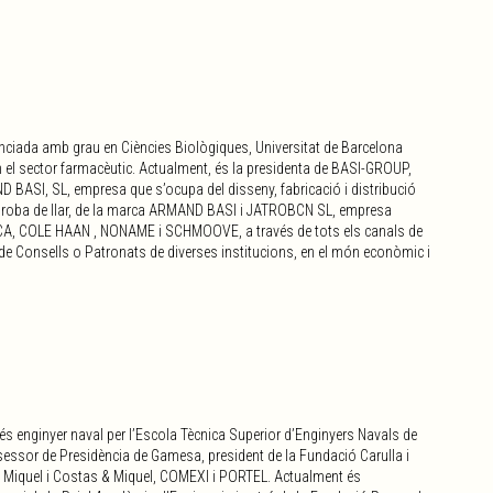
enciada amb grau en Ciències Biològiques, Universitat de Barcelona
 el sector farmacèutic. Actualment, és la presidenta de BASI-GROUP,
BASI, SL, empresa que s’ocupa del disseny, fabricació i distribució
a, i roba de llar, de la marca ARMAND BASI i JATROBCN SL, empresa
ICA, COLE HAAN , NONAME i SCHMOOVE, a través de tots els canals de
e de Consells o Patronats de diverses institucions, en el món econòmic i
 enginyer naval per l’Escola Tècnica Superior d’Enginyers Navals de
sessor de Presidència de Gamesa, president de la Fundació Carulla i
 Miquel i Costas & Miquel, COMEXI i PORTEL. Actualment és