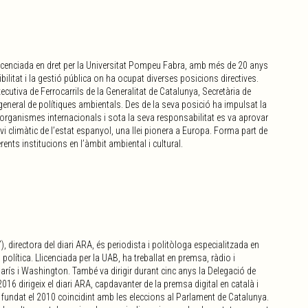
licenciada en dret per la Universitat Pompeu Fabra, amb més de 20 anys
ibilitat i la gestió pública on ha ocupat diverses posicions directives.
xecutiva de Ferrocarrils de la Generalitat de Catalunya, Secretària de
general de polítiques ambientals. Des de la seva posició ha impulsat la
organismes internacionals i sota la seva responsabilitat es va aprovar
vi climàtic de l’estat espanyol, una llei pionera a Europa. Forma part de
rents institucions en l’àmbit ambiental i cultural.
, directora del diari ARA, és periodista i politòloga especialitzada en
política. Llicenciada per la UAB, ha treballat en premsa, ràdio i
París i Washington. També va dirigir durant cinc anys la Delegació de
16 dirigeix el diari ARA, capdavanter de la premsa digital en català i
, fundat el 2010 coincidint amb les eleccions al Parlament de Catalunya.