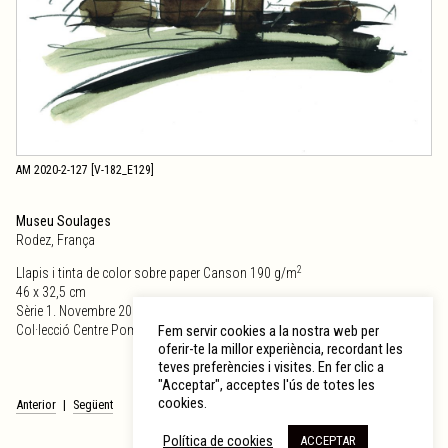
AM 2020-2-127 [V-182_E129]
Museu Soulages
Rodez, França
2
Llapis i tinta de color sobre paper Canson 190 g/m
46 x 32,5 cm
Sèrie 1. Novembre 2007
Fem servir cookies a la nostra web per
Col·lecció Centre Pompidou
oferir-te la millor experiència, recordant les
teves preferències i visites. En fer clic a
"Acceptar", acceptes l'ús de totes les
cookies.
Navegació
Anterior
Següent
d'entrades
Política de cookies
ACCEPTAR