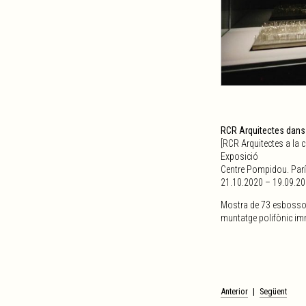
RCR Arquitectes dans 
[RCR Arquitectes a la 
Exposició
Centre Pompidou. Parí
21.10.2020 – 19.09.2
Mostra de 73 esbossos
muntatge polifònic im
Navegació
Anterior
Següent
d'entrades