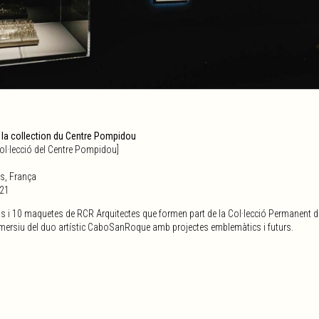
la collection du Centre Pompidou
col·lecció del Centre Pompidou]
s, França
021
 i 10 maquetes de RCR Arquitectes que formen part de la Col·lecció Permanent d
mersiu del duo artístic CaboSanRoque amb projectes emblemàtics i futurs.