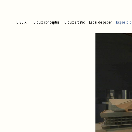
DIBUIX
Dibuix conceptual
Dibuix artístic
Espai de paper
Exposicio