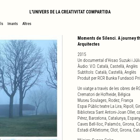
L'UNIVERS DE LA CREATIVITAT COMPARTIDA
ls
Imants
Altres
Moments de Silenci. A journey t
Arquitectes
2015
Un documental d’Hisao Suzuki i Júli
Àudio: V.O. Català, Castellà, Anglès
Subtítols: Català, Castellà, Anglès
Produït per RCR Bunka Fundació Pr
Un viatge a través de les obres de R
Crematori de Hofheide, Bèlgica
Museu Soulages, Rodez, França
Espai Públic teatre La Lira, Ripoll, 
Biblioteca Sant Antoni-Joan Oller, ca
Pérez, Barcelona, Catalunya, Espan
Caves Bell-lloc, Palamós, Girona, C
Estadi d’Atletisme, Olot, Girona, Ca