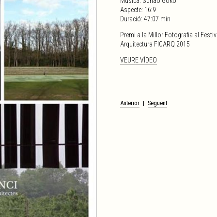
Música: Sunao Goko
Aspecte: 16:9
Duració: 47:07 min
Premi a la Millor Fotografia al Festiv
Arquitectura FICARQ 2015
VEURE VÍDEO
Navegació
Anterior
Següent
d'entrades