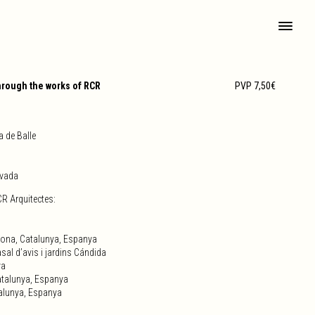
hrough the works of RCR
PVP 7,50€
a de Balle
ivada
CR Arquitectes:
Girona, Catalunya, Espanya
sal d’avis i jardins Cándida
ya
atalunya, Espanya
talunya, Espanya