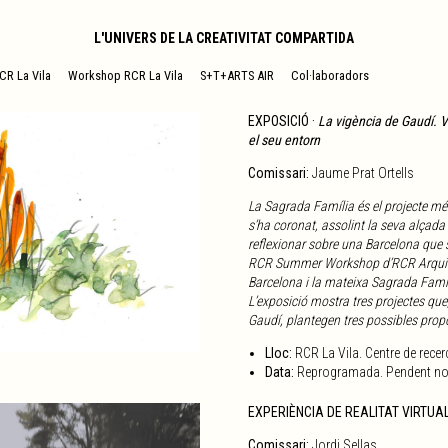
L'UNIVERS DE LA CREATIVITAT COMPARTIDA
CR La Vila
Workshop RCR La Vila
S+T+ARTS AIR
Col·laboradors
EXPOSICIÓ ·
La vigència de Gaudí. V
el seu entorn
Comissari:
Jaume Prat Ortells
La Sagrada Família és el projecte més
s’ha coronat, assolint la seva alçada
reflexionar sobre una Barcelona que s’
RCR Summer Workshop d’RCR Arquitect
Barcelona i la mateixa Sagrada Famíli
L’exposició mostra tres projectes que
Gaudí, plantegen tres possibles prop
Lloc:
RCR La Vila. Centre de recerc
Data:
Reprogramada. Pendent no
EXPERIÈNCIA DE REALITAT VIRTUA
Comissari:
Jordi Sellas