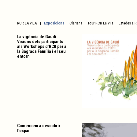
RCR LA VILA
Exposicions
Clariana
Tour RCR La Vila
Estades a R
La vigència de Gaudí.
Visions dels participants
als Workshops d’RCR per a
la Sagrada Família i el seu
entorn
Comencem a descobrir
l’espai