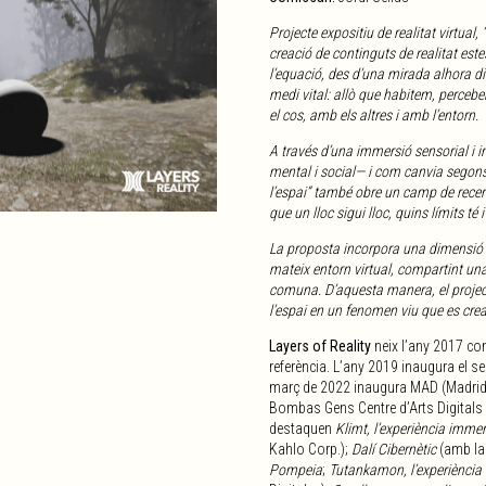
Projecte expositiu de realitat virtua
creació de continguts de realitat este
l’equació, des d’una mirada alhora dis
medi vital: allò que habitem, perce
el cos, amb els altres i amb l’entorn.
A través d’una immersió sensorial i in
mental i social— i com canvia segons
l’espai” també obre un camp de recerc
que un lloc sigui lloc, quins límits t
La proposta incorpora una dimensió co
mateix entorn virtual, compartint una
comuna. D’aquesta manera, el projecte
l’espai en un fenomen viu que es crea
Layers of Reality
neix l’any 2017 co
referència. L’any 2019 inaugura el se
març de 2022 inaugura MAD (Madrid A
Bombas Gens Centre d’Arts Digitals a
destaquen
Klimt, l’experiència imme
Kahlo Corp.);
Dalí Cibernètic
(amb la
Pompeia
;
Tutankamon, l’experiència