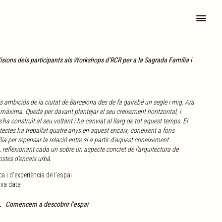
isions dels participants als Workshops d’RCR per a la Sagrada Família i
 ambiciós de la ciutat de Barcelona des de fa gairebé un segle i mig. Ara
 màxima. Queda per davant plantejar el seu creixement horitzontal, i
ha construït al seu voltant i ha canviat al llarg de tot aquest temps. El
es ha treballat quatre anys en aquest encaix, coneixent a fons
a per repensar la relació entre si a partir d’aquest coneixement.
, reflexionant cada un sobre un aspecte concret de l’arquitectura de
ostes d’encaix urbà.
a i d’experiència de l’espai
va data
L
·
Comencem a descobrir l’espai