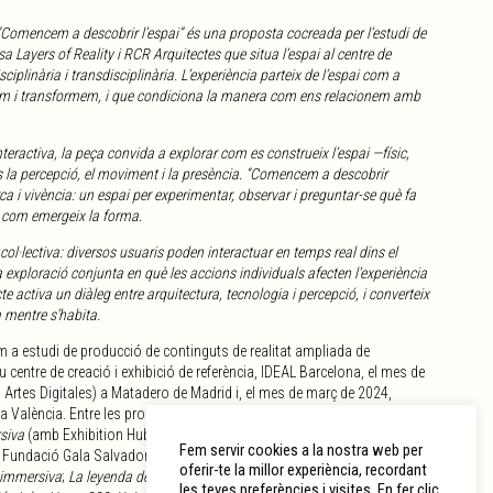
l, “Comencem a descobrir l’espai” és una proposta cocreada per l’estudi de
sa Layers of Reality i RCR Arquitectes que situa l’espai al centre de
ciplinària i transdisciplinària. L’experiència parteix de l’espai com a
bem i transformem, i que condiciona la manera com ens relacionem amb
teractiva, la peça convida a explorar com es construeix l’espai —físic,
 la percepció, el moviment i la presència. “Comencem a descobrir
a i vivència: un espai per experimentar, observar i preguntar-se què fa
é i com emergeix la forma.
l·lectiva: diversos usuaris poden interactuar en temps real dins el
 exploració conjunta en què les accions individuals afecten l’experiència
 activa un diàleg entre arquitectura, tecnologia i percepció, i converteix
 mentre s’habita.
m a estudi de producció de continguts de realitat ampliada de
u centre de creació i exhibició de referència, IDEAL Barcelona, el mes de
rtes Digitales) a Matadero de Madrid i, el mes de març de 2024,
 València. Entre les produccions més rellevants de Layers of Reality en
rsiva
(amb Exhibition Hub);
Frida Kahlo, la vida d’un mite
(amb Frida
Fem servir cookies a la nostra web per
 Fundació Gala Salvador Dalí);
Els últims dies de
oferir-te la millor experiència, recordant
 immersiva
;
La leyenda del Titanic
i
Cleopatra
(amb Madrid Artes
les teves preferències i visites. En fer clic